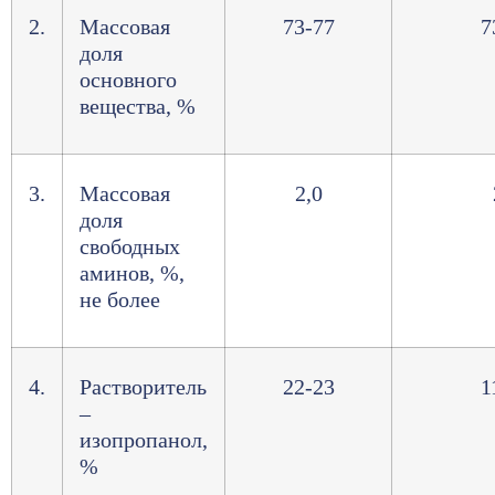
2.
Массовая
73-77
7
доля
основного
вещества, %
3.
Массовая
2,0
доля
свободных
аминов, %,
не более
4.
Растворитель
22-23
1
–
изопропанол,
%