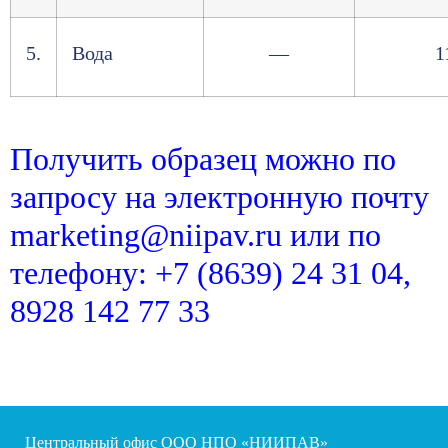
5.
Вода
—
1
Получить образец можно по
запросу на электронную почту
marketing@niipav.ru или по
телефону: +7 (8639) 24 31 04,
8928 142 77 33
Центральный офис ООО НПО «НИИПАВ»