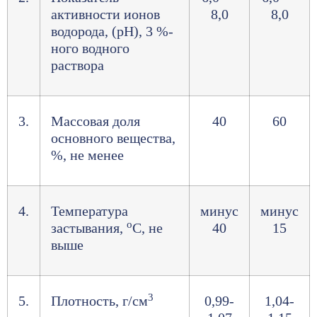
активности ионов
8,0
8,0
водорода, (рН), 3 %-
ного водного
раствора
3.
Массовая доля
40
60
основного вещества,
%, не менее
4.
Температура
минус
минус
о
застывания,
С, не
40
15
выше
3
5.
Плотность, г/см
0,99-
1,04-