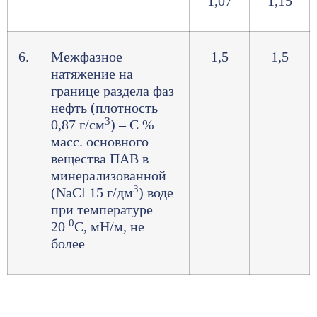
1,07
1,15
6.
Межфазное
1,5
1,5
натяжение на
границе раздела фаз
нефть (плотность
3
0,87 г/см
) – С %
масс. основного
вещества ПАВ в
минерализованной
3
(NaCl 15 г/дм
) воде
при температуре
0
20
С, мН/м, не
более