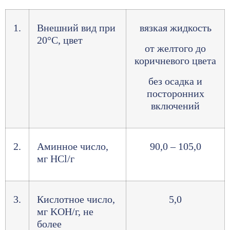
1.
Внешний вид при
вязкая жидкость
20°С, цвет
от желтого до
коричневого цвета
без осадка и
посторонних
включений
2.
Аминное число,
90,0 – 105,0
мг HCl/г
3.
Кислотное число,
5,0
мг KOH/г, не
более