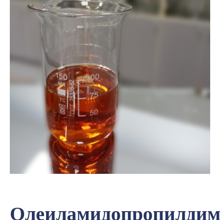
Олеиламидопропилдим