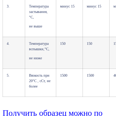
3.
Температура
минус 15
минус 15
м
застывания,
°С,
не выше
4.
Температура
150
150
1
вспышки,°С,
не ниже
5.
Вязкость при
1500
1500
4
20°С , сСт, не
более
Получить образец можно по