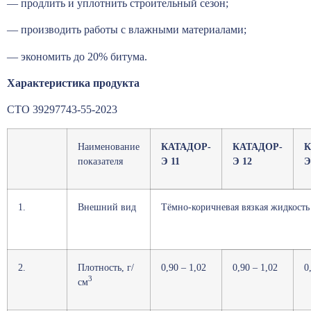
— продлить и уплотнить строительный сезон;
— производить работы с влажными материалами;
— экономить до 20% битума.
Характеристика продукта
СТО 39297743-55-2023
Наименование
КАТАДОР-
КАТАДОР-
К
показателя
Э 11
Э 12
Э
1.
Внешний вид
Тёмно-коричневая вязкая жидкость
2.
Плотность, г/
0,90 – 1,02
0,90 – 1,02
0
3
см